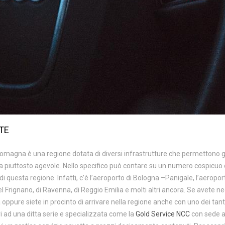
TE
Romagna è una regione dotata di diversi infrastrutture che permettono gl
a piuttosto agevole. Nello specifico può contare su un numero cospicuo d
di questa regione. Infatti, c’è l’aeroporto di Bologna –Panigale, l’aeroport
l Frignano, di Ravenna, di Reggio Emilia e molti altri ancora. Se avete ne
pure siete in procinto di arrivare nella regione anche con uno dei tanti t
vi ad una ditta serie e specializzata come la
Gold Service NCC
con sede a 