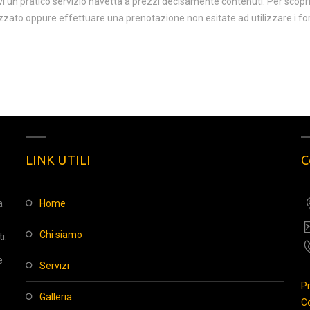
i un pratico servizio navetta a prezzi decisamente contenuti. Per scoprir
zzato oppure effettuare una prenotazione non esitate ad utilizzare i fo
LINK UTILI
C
a
home
chi siamo
i.
e
servizi
Pr
galleria
Co