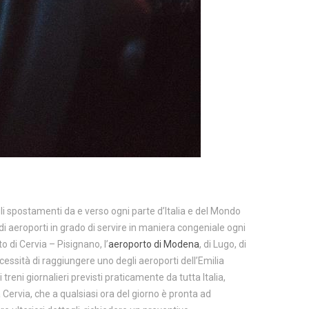
i spostamenti da e verso ogni parte d’Italia e del Mondo
i aeroporti in grado di servire in maniera congeniale ogni
o di Cervia – Pisignano, l’
aeroporto di Modena
, di Lugo, di
cessità di raggiungere uno degli aeroporti dell’Emilia
reni giornalieri previsti praticamente da tutta Italia,
Cervia, che a qualsiasi ora del giorno è pronta ad