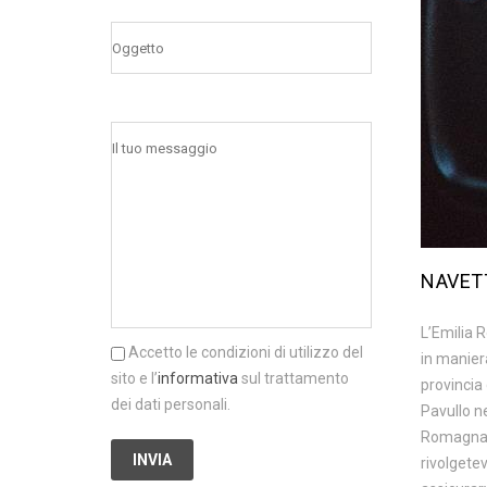
NAVET
L’Emilia 
Accetto le condizioni di utilizzo del
in manier
sito e l’
informativa
sul trattamento
provincia 
dei dati personali.
Pavullo ne
Romagna op
rivolgete