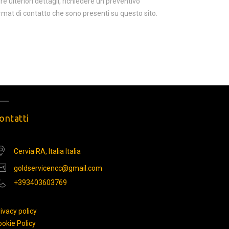
e ulteriori dettagli, richiedere un preventivo
rmat di contatto che sono presenti su questo sito.
ontatti
Cervia RA, Italia Italia
goldservicencc@gmail.com
+393403603769
ivacy policy
okie Policy