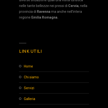
diverse situazione quali una visita turistica
nelle tante bellezze nei pressi di
Cervia
, nella
provincia di
Ravenna
ma anche nell’intera
regione
Emilia Romagna.
LINK UTILI
home
chi siamo
servizi
galleria