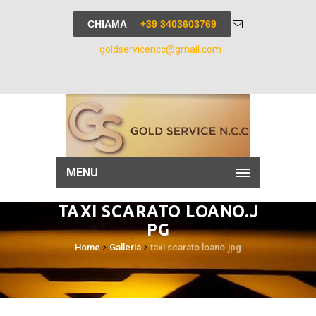
CHIAMA
+39 3403603769
goldservicencc@gmail.com
MENU
TAXI SCARATO LOANO.J
PG
Home
Galleria
taxi scarato loano.jpg